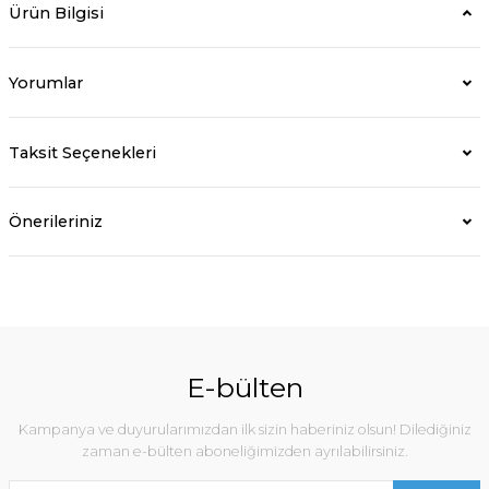
Ürün Bilgisi
Yorumlar
Taksit Seçenekleri
Önerileriniz
E-bülten
Kampanya ve duyurularımızdan ilk sizin haberiniz olsun! Dilediğiniz
zaman e-bülten aboneliğimizden ayrılabilirsiniz.