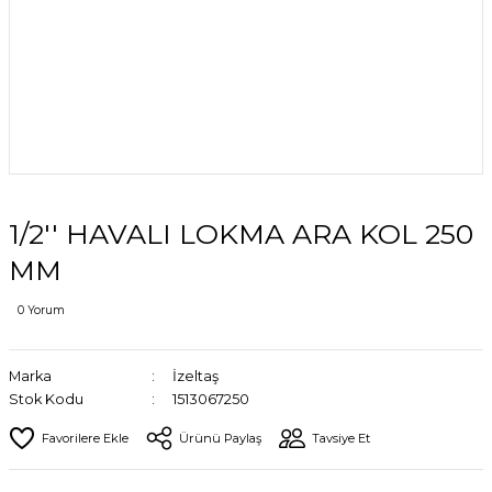
1/2'' HAVALI LOKMA ARA KOL 250
MM
0 Yorum
Marka
İzeltaş
Stok Kodu
1513067250
Ürünü Paylaş
Tavsiye Et