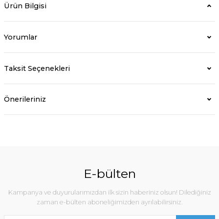
Ürün Bilgisi
Yorumlar
Taksit Seçenekleri
Önerileriniz
E-bülten
Kampanya ve duyurularımızdan ilk sizin haberiniz olsun! Dilediğiniz
zaman e-bülten aboneliğimizden ayrılabilirsiniz.