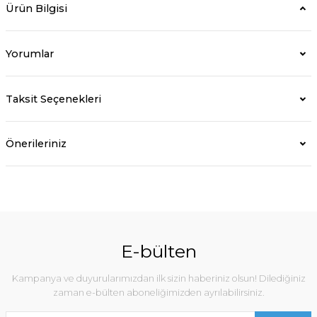
Ürün Bilgisi
Yorumlar
Taksit Seçenekleri
Önerileriniz
E-bülten
Kampanya ve duyurularımızdan ilk sizin haberiniz olsun! Dilediğiniz
zaman e-bülten aboneliğimizden ayrılabilirsiniz.