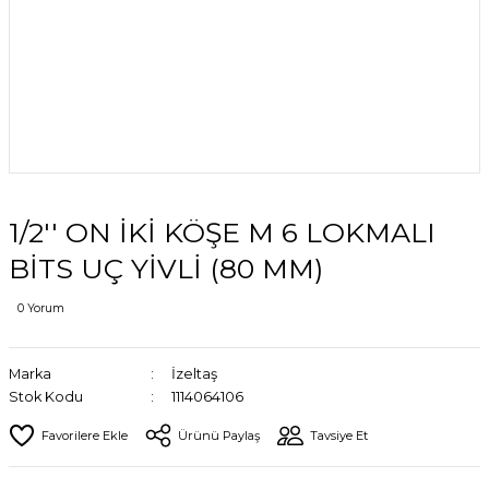
1/2'' ON İKİ KÖŞE M 6 LOKMALI
BİTS UÇ YİVLİ (80 MM)
0 Yorum
Marka
İzeltaş
Stok Kodu
1114064106
Ürünü Paylaş
Tavsiye Et