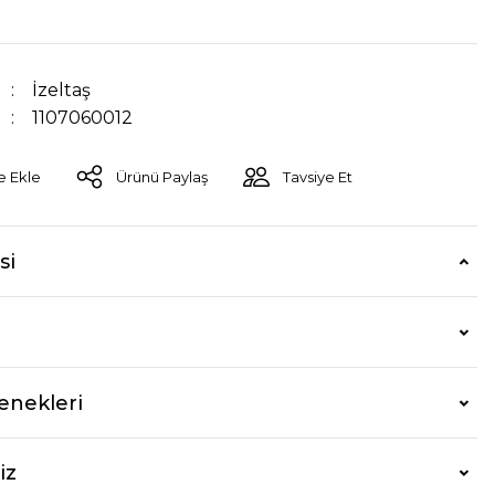
İzeltaş
1107060012
Ürünü Paylaş
Tavsiye Et
si
enekleri
iz