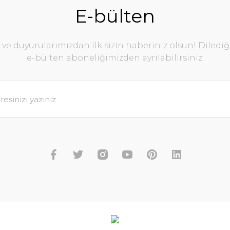
E-bülten
e duyurularımızdan ilk sizin haberiniz olsun! Diledi
e-bülten aboneliğimizden ayrılabilirsiniz.