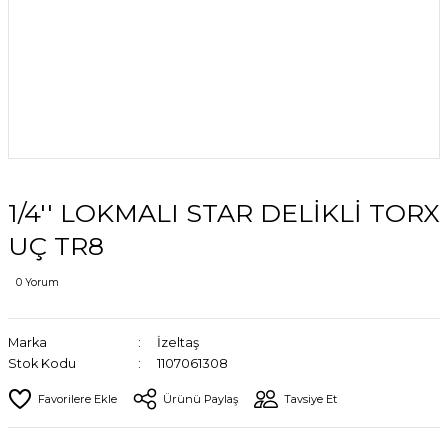
1/4'' LOKMALI STAR DELİKLİ TORX
UÇ TR8
0 Yorum
Marka
İzeltaş
Stok Kodu
1107061308
Ürünü Paylaş
Tavsiye Et