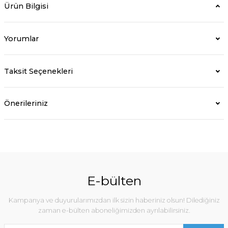
Ürün Bilgisi
Yorumlar
Taksit Seçenekleri
Önerileriniz
E-bülten
Kampanya ve duyurularımızdan ilk sizin haberiniz olsun! Dilediğiniz
zaman e-bülten aboneliğimizden ayrılabilirsiniz.