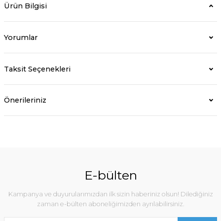
Ürün Bilgisi
Yorumlar
Taksit Seçenekleri
Önerileriniz
E-bülten
Kampanya ve duyurularımızdan ilk sizin haberiniz olsun! Dilediğiniz
zaman e-bülten aboneliğimizden ayrılabilirsiniz.