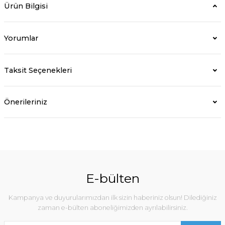
Ürün Bilgisi
Yorumlar
Taksit Seçenekleri
Önerileriniz
E-bülten
Kampanya ve duyurularımızdan ilk sizin haberiniz olsun! Dilediğiniz
zaman e-bülten aboneliğimizden ayrılabilirsiniz.