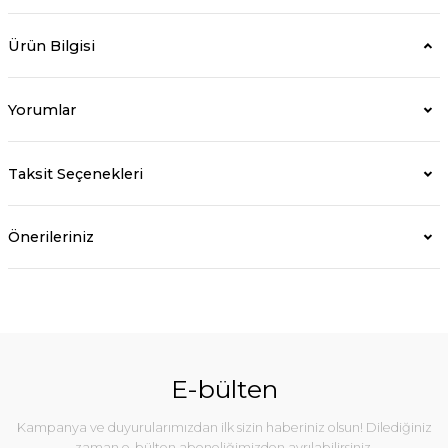
Ürün Bilgisi
Yorumlar
Taksit Seçenekleri
Önerileriniz
E-bülten
Kampanya ve duyurularımızdan ilk sizin haberiniz olsun! Dilediğiniz
zaman e-bülten aboneliğimizden ayrılabilirsiniz.