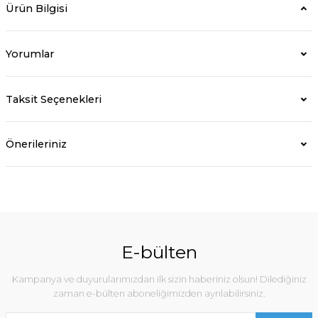
Ürün Bilgisi
Yorumlar
Taksit Seçenekleri
Önerileriniz
E-bülten
Kampanya ve duyurularımızdan ilk sizin haberiniz olsun! Dilediğiniz
zaman e-bülten aboneliğimizden ayrılabilirsiniz.