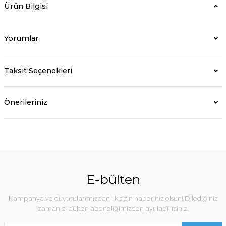
Ürün Bilgisi
Yorumlar
Taksit Seçenekleri
Önerileriniz
E-bülten
Kampanya ve duyurularımızdan ilk sizin haberiniz olsun! Dilediğiniz
zaman e-bülten aboneliğimizden ayrılabilirsiniz.