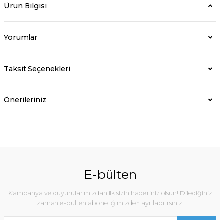
Ürün Bilgisi
Yorumlar
Taksit Seçenekleri
Önerileriniz
E-bülten
Kampanya ve duyurularımızdan ilk sizin haberiniz olsun! Dilediğiniz
zaman e-bülten aboneliğimizden ayrılabilirsiniz.