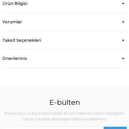
Ürün Bilgisi
Yorumlar
Taksit Seçenekleri
Önerileriniz
E-bülten
Kampanya ve duyurularımızdan ilk sizin haberiniz olsun! Dilediğiniz
zaman e-bülten aboneliğimizden ayrılabilirsiniz.