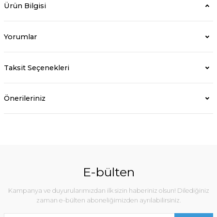
Ürün Bilgisi
Yorumlar
Taksit Seçenekleri
Önerileriniz
E-bülten
Kampanya ve duyurularımızdan ilk sizin haberiniz olsun! Dilediğiniz
zaman e-bülten aboneliğimizden ayrılabilirsiniz.