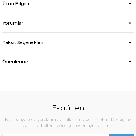
Ürün Bilgisi
Yorumlar
Taksit Seçenekleri
Önerileriniz
E-bülten
Kampanya ve duyurularımızdan ilk sizin haberiniz olsun! Dilediğiniz
zaman e-bülten aboneliğimizden ayrılabilirsiniz.