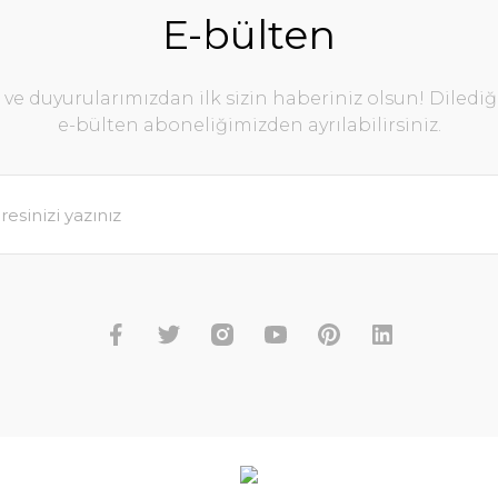
E-bülten
e duyurularımızdan ilk sizin haberiniz olsun! Diledi
e-bülten aboneliğimizden ayrılabilirsiniz.