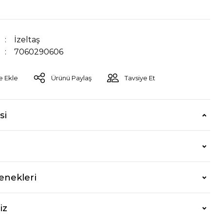
İzeltaş
7060290606
Ürünü Paylaş
Tavsiye Et
si
enekleri
iz