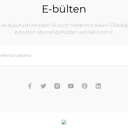
E-bülten
e duyurularımızdan ilk sizin haberiniz olsun! Diledi
e-bülten aboneliğimizden ayrılabilirsiniz.