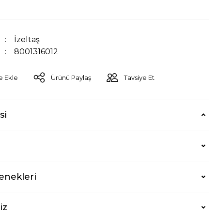
İzeltaş
8001316012
Ürünü Paylaş
Tavsiye Et
si
enekleri
iz