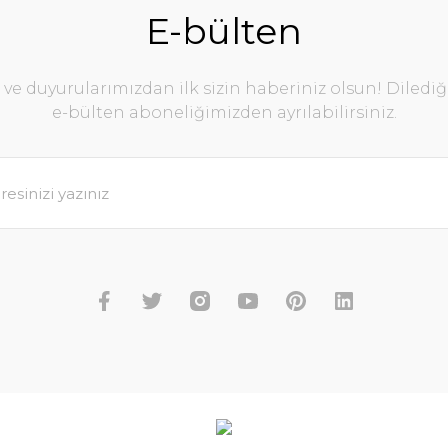
E-bülten
e duyurularımızdan ilk sizin haberiniz olsun! Diledi
e-bülten aboneliğimizden ayrılabilirsiniz.