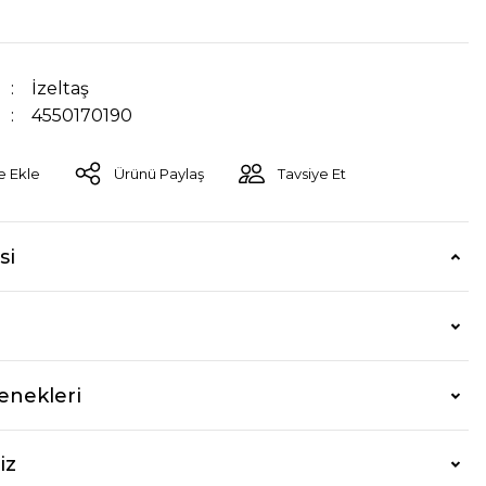
İzeltaş
4550170190
Ürünü Paylaş
Tavsiye Et
si
enekleri
iz