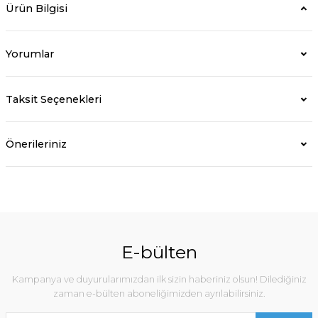
Ürün Bilgisi
Yorumlar
Taksit Seçenekleri
Önerileriniz
E-bülten
Kampanya ve duyurularımızdan ilk sizin haberiniz olsun! Dilediğiniz
zaman e-bülten aboneliğimizden ayrılabilirsiniz.