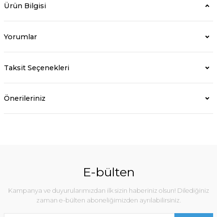
Ürün Bilgisi
Yorumlar
Taksit Seçenekleri
Önerileriniz
E-bülten
Kampanya ve duyurularımızdan ilk sizin haberiniz olsun! Dilediğiniz
zaman e-bülten aboneliğimizden ayrılabilirsiniz.