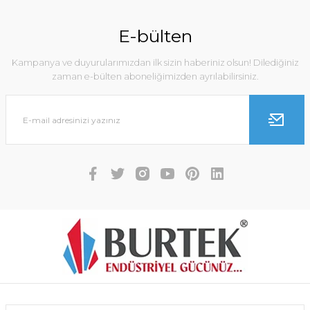
E-bülten
Kampanya ve duyurularımızdan ilk sizin haberiniz olsun! Dilediğiniz
zaman e-bülten aboneliğimizden ayrılabilirsiniz.