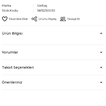
vidalar
a Makinesi
Marka
İzeltaş
Stok Kodu
5851250030
rleri
Ürünü Paylaş
Tavsiye Et
Makineleri
Tornavidalar
Ürün Bilgisi
stere Makinesi
akinesi
Yorumlar
mometre
Taksit Seçenekleri
Önerileriniz
abancası