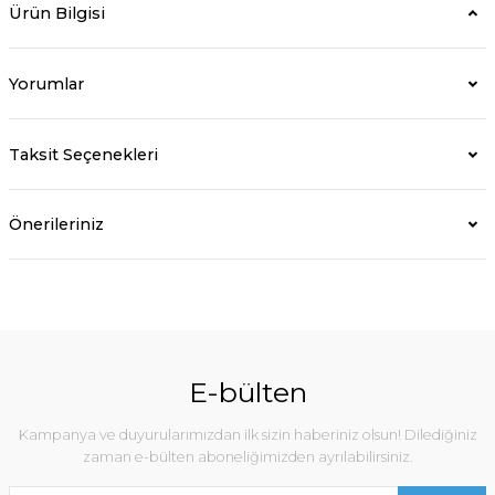
Ürün Bilgisi
Yorumlar
Taksit Seçenekleri
Önerileriniz
E-bülten
Kampanya ve duyurularımızdan ilk sizin haberiniz olsun! Dilediğiniz
zaman e-bülten aboneliğimizden ayrılabilirsiniz.