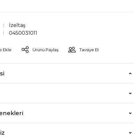
İzeltaş
0450031011
Ürünü Paylaş
Tavsiye Et
si
enekleri
iz