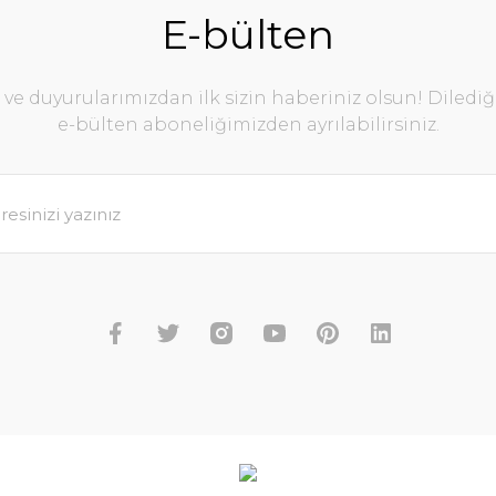
E-bülten
e duyurularımızdan ilk sizin haberiniz olsun! Diledi
e-bülten aboneliğimizden ayrılabilirsiniz.