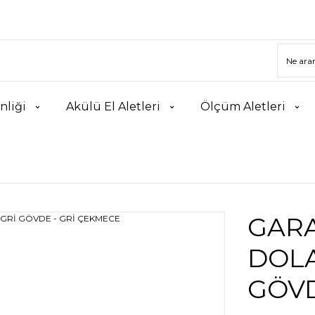
nliği
Akülü El Aletleri
Ölçüm Aletleri
GARA
DOLA
GÖVD