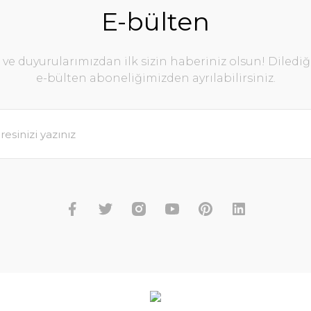
E-bülten
e duyurularımızdan ilk sizin haberiniz olsun! Diledi
e-bülten aboneliğimizden ayrılabilirsiniz.