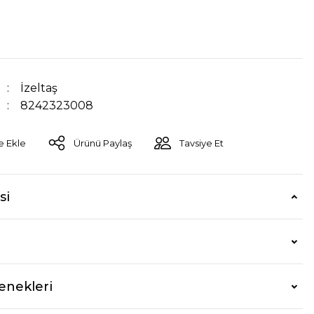
İzeltaş
8242323008
Ürünü Paylaş
Tavsiye Et
si
enekleri