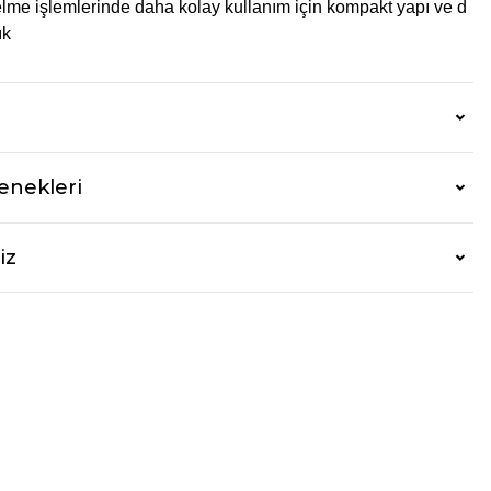
elme işlemlerinde daha kolay kullanım için kompakt yapı ve d
ık
enekleri
iz