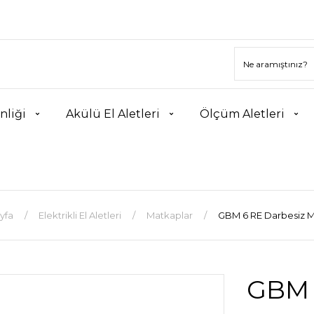
nliği
Akülü El Aletleri
Ölçüm Aletleri
yfa
Elektrikli El Aletleri
Matkaplar
GBM 6 RE Darbesiz 
GBM 