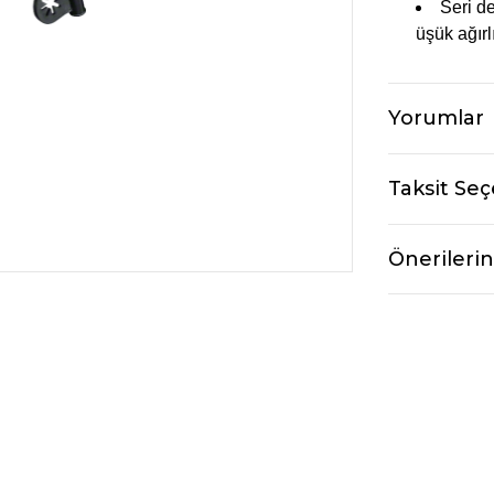
Seri d
üşük ağırl
Yorumlar
Taksit Seç
Önerilerin