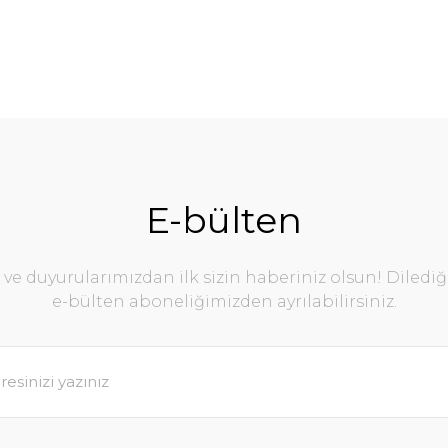
E-bülten
e duyurularımızdan ilk sizin haberiniz olsun! Diledi
e-bülten aboneliğimizden ayrılabilirsiniz.