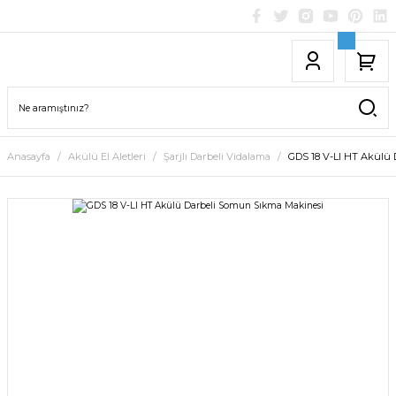
Anasayfa
Akülü El Aletleri
Şarjlı Darbeli Vidalama
GDS 18 V-LI HT Akülü