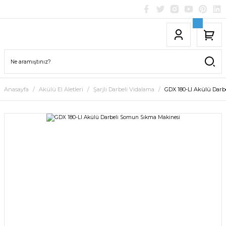
Anasayfa
Akülü El Aletleri
Şarjlı Darbeli Vidalama
GDX 180-LI Akülü Dar