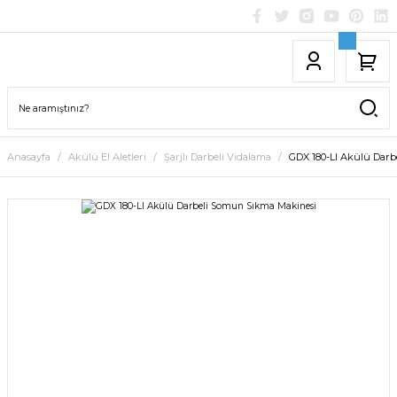
Anasayfa
Akülü El Aletleri
Şarjlı Darbeli Vidalama
GDX 180-LI Akülü Dar