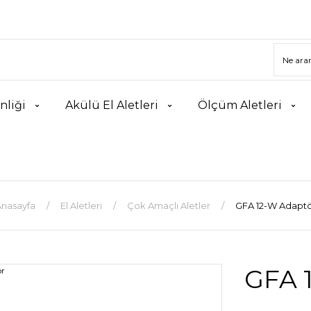
nliği
Akülü El Aletleri
Ölçüm Aletleri
nasayfa
El Aletleri
Çok Amaçlı Aletler
GFA 12-W Adapt
GFA 