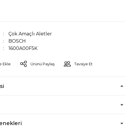
Çok Amaçlı Aletler
BOSCH
1600A00F5K
Ürünü Paylaş
Tavsiye Et
si
enekleri