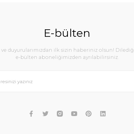
E-bülten
e duyurularımızdan ilk sizin haberiniz olsun! Diledi
e-bülten aboneliğimizden ayrılabilirsiniz.