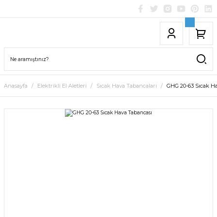
Anasayfa
Elektrikli El Aletleri
Sıcak Hava Tabancaları
GHG 20-63 Sıcak H