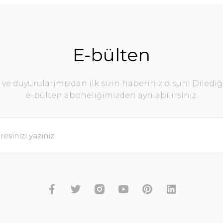
E-bülten
e duyurularımızdan ilk sizin haberiniz olsun! Diledi
e-bülten aboneliğimizden ayrılabilirsiniz.