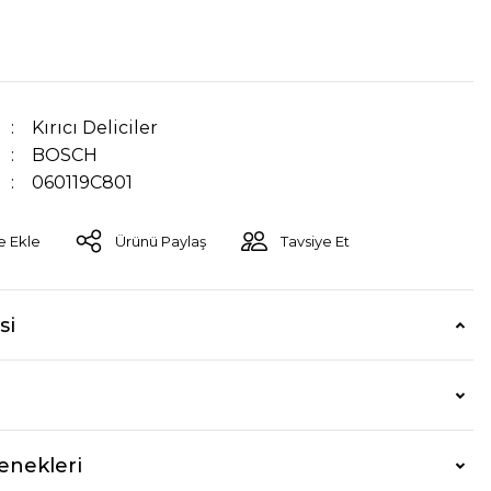
Kırıcı Deliciler
BOSCH
060119C801
Ürünü Paylaş
Tavsiye Et
si
enekleri