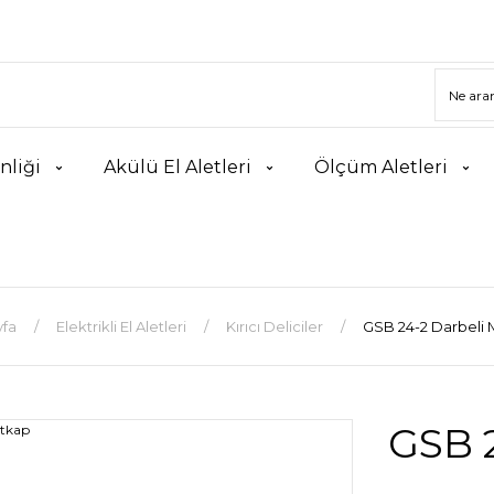
nliği
Akülü El Aletleri
Ölçüm Aletleri
fa
Elektrikli El Aletleri
Kırıcı Deliciler
GSB 24-2 Darbeli
GSB 