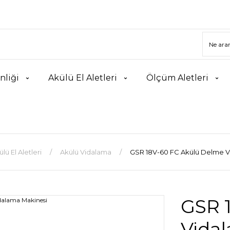
nliği
Akülü El Aletleri
Ölçüm Aletleri
lü El Aletleri
Akülü Vidalama
GSR 18V-60 FC Akülü Delme V
GSR 
Vida