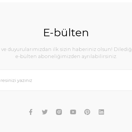
E-bülten
e duyurularımızdan ilk sizin haberiniz olsun! Diledi
e-bülten aboneliğimizden ayrılabilirsiniz.