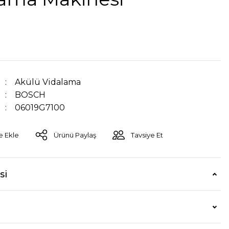
Akülü Vidalama
BOSCH
06019G7100
Ürünü Paylaş
Tavsiye Et
si