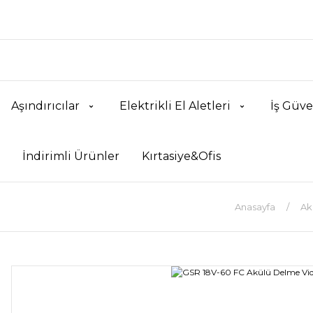
Aşındırıcılar
Elektrikli El Aletleri
İş Güve
İndirimli Ürünler
Kırtasiye&Ofis
Anasayfa
Akü