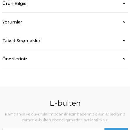
Ürün Bilgisi
Yorumlar
Taksit Seçenekleri
Önerileriniz
E-bülten
Kampanya ve duyurularımızdan ilk sizin haberiniz olsun! Dilediğiniz
zaman e-bülten aboneliğimizden ayrılabilirsiniz.