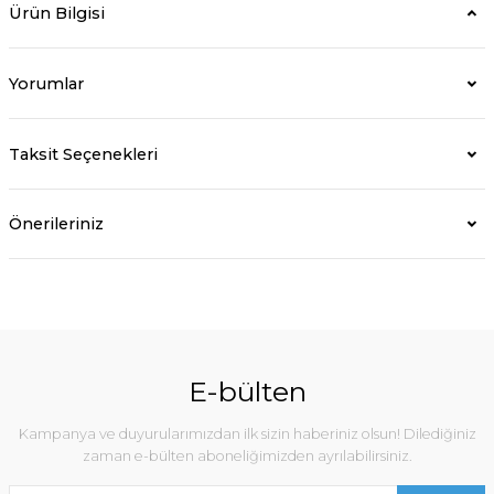
Ürün Bilgisi
Yorumlar
Taksit Seçenekleri
Önerileriniz
E-bülten
Kampanya ve duyurularımızdan ilk sizin haberiniz olsun! Dilediğiniz
zaman e-bülten aboneliğimizden ayrılabilirsiniz.