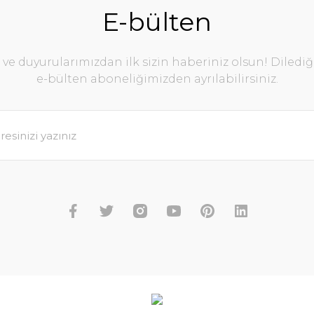
E-bülten
e duyurularımızdan ilk sizin haberiniz olsun! Diledi
e-bülten aboneliğimizden ayrılabilirsiniz.