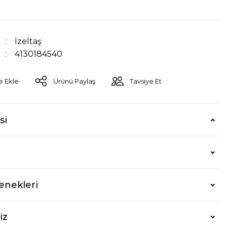
İzeltaş
4130184540
Ürünü Paylaş
Tavsiye Et
si
enekleri
iz