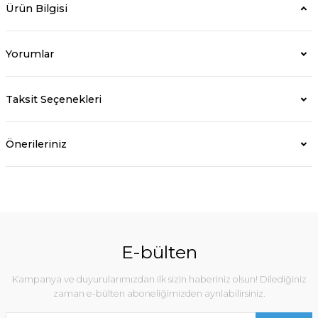
Ürün Bilgisi
Yorumlar
Taksit Seçenekleri
Önerileriniz
E-bülten
Kampanya ve duyurularımızdan ilk sizin haberiniz olsun! Dilediğiniz
zaman e-bülten aboneliğimizden ayrılabilirsiniz.