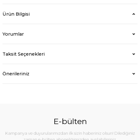
Ürün Bilgisi
Yorumlar
Taksit Seçenekleri
Önerileriniz
E-bülten
Kampanya ve duyurularımızdan ilk sizin haberiniz olsun! Dilediğiniz
zaman e-bülten aboneliğimizden ayrılabilirsiniz.