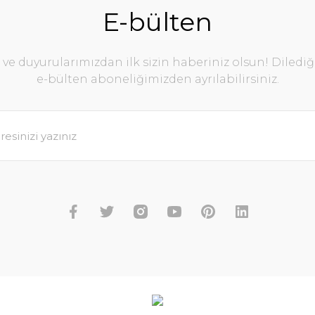
E-bülten
e duyurularımızdan ilk sizin haberiniz olsun! Diledi
e-bülten aboneliğimizden ayrılabilirsiniz.