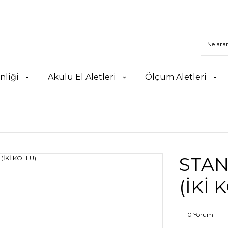
nliği
Akülü El Aletleri
Ölçüm Aletleri
STAN
(İKİ 
0 Yorum