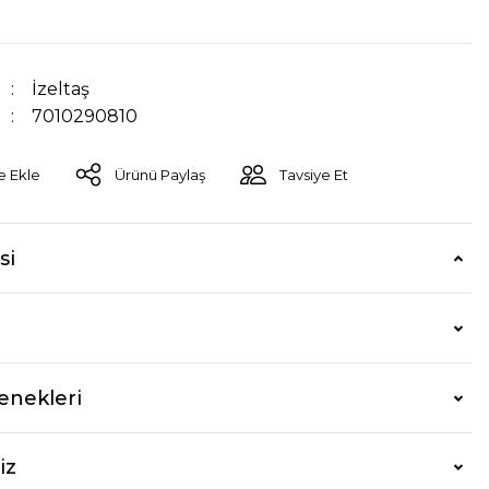
İzeltaş
7010290810
Ürünü Paylaş
Tavsiye Et
si
enekleri
iz