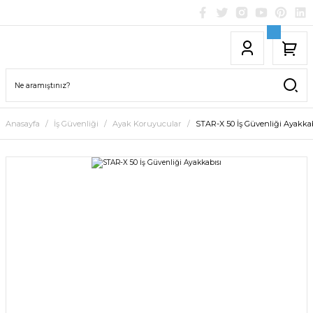
Anasayfa
İş Güvenliği
Ayak Koruyucular
STAR-X 50 İş Güvenliği Ayakkab