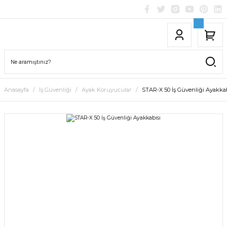
Anasayfa
İş Güvenliği
Ayak Koruyucular
STAR-X 50 İş Güvenliği Ayakkab