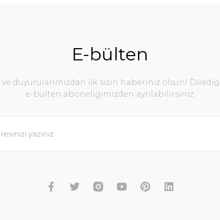
E-bülten
e duyurularımızdan ilk sizin haberiniz olsun! Diledi
e-bülten aboneliğimizden ayrılabilirsiniz.