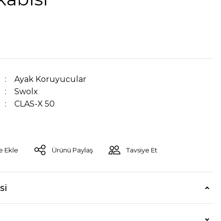
Ayak Koruyucular
Swolx
CLAS-X 50
Ürünü Paylaş
Tavsiye Et
si