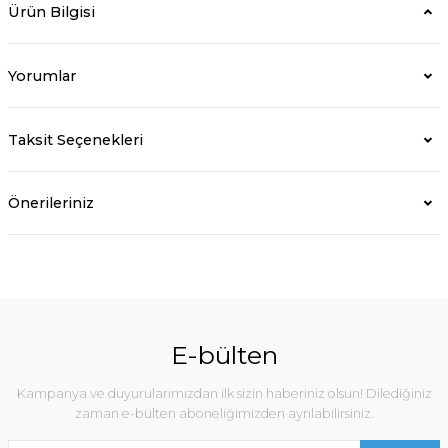
Ürün Bilgisi
Yorumlar
Taksit Seçenekleri
Önerileriniz
E-bülten
Kampanya ve duyurularımızdan ilk sizin haberiniz olsun! Dilediğiniz
zaman e-bülten aboneliğimizden ayrılabilirsiniz.