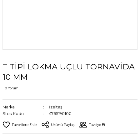
T TİPİ LOKMA UÇLU TORNAVİDA
10 MM
0 Yorum
Marka
İzeltaş
Stok Kodu
4765190100
Ürünü Paylaş
Tavsiye Et