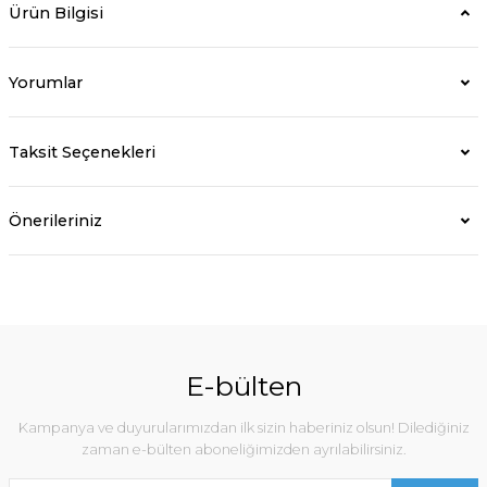
Ürün Bilgisi
Yorumlar
Taksit Seçenekleri
Önerileriniz
E-bülten
Kampanya ve duyurularımızdan ilk sizin haberiniz olsun! Dilediğiniz
zaman e-bülten aboneliğimizden ayrılabilirsiniz.