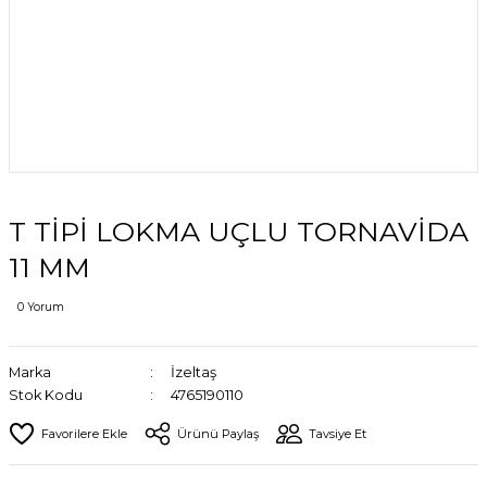
T TİPİ LOKMA UÇLU TORNAVİDA
11 MM
0 Yorum
Marka
İzeltaş
Stok Kodu
4765190110
Ürünü Paylaş
Tavsiye Et