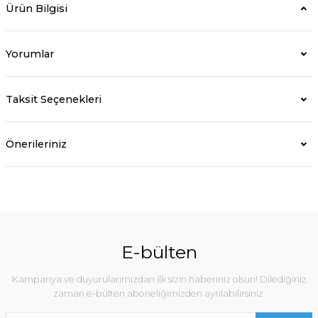
Ürün Bilgisi
Yorumlar
Taksit Seçenekleri
Önerileriniz
E-bülten
Kampanya ve duyurularımızdan ilk sizin haberiniz olsun! Dilediğiniz
zaman e-bülten aboneliğimizden ayrılabilirsiniz.