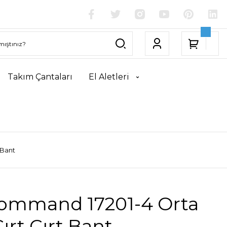
Takım Çantaları
El Aletleri
 Bant
ommand 17201-4 Orta
ırt Cırt Bant