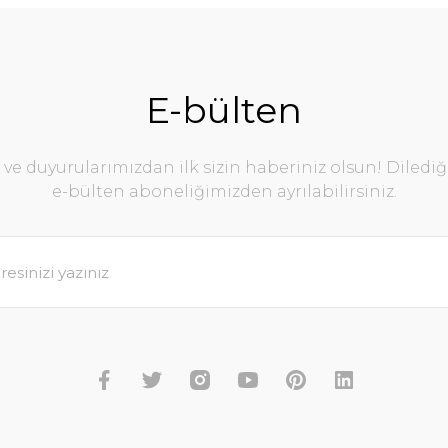
E-bülten
e duyurularımızdan ilk sizin haberiniz olsun! Diledi
e-bülten aboneliğimizden ayrılabilirsiniz.