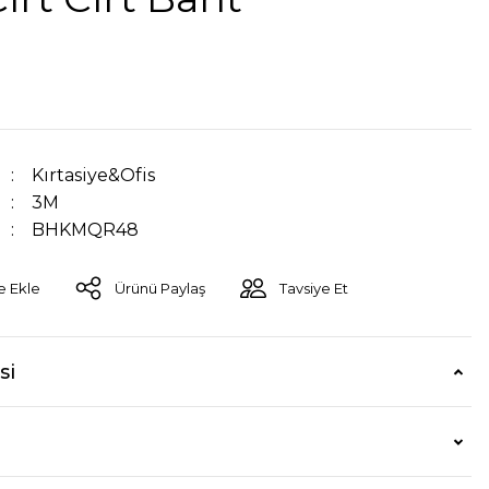
Kırtasiye&Ofis
3M
BHKMQR48
Ürünü Paylaş
Tavsiye Et
si