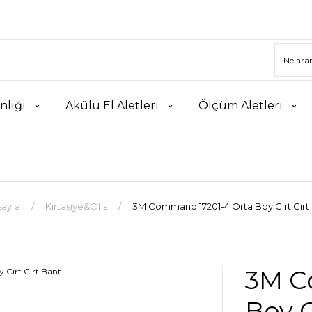
nliği
Akülü El Aletleri
Ölçüm Aletleri
ayfa
Kırtasiye&Ofis
3M Command 17201-4 Orta Boy Cırt Cırt
3M C
Boy C