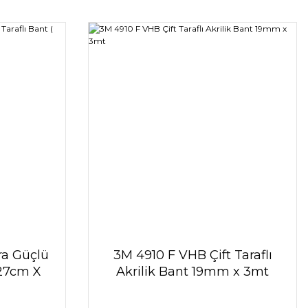
ra Güçlü
3M 4910 F VHB Çift Taraflı
1,27cm X
Akrilik Bant 19mm x 3mt