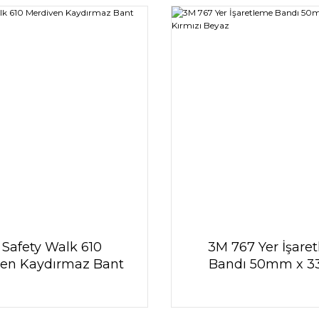
Safety Walk 610
3M 767 Yer İşare
en Kaydırmaz Bant
Bandı 50mm x 3
25 mm x 18 m)
Kırmızı Beya