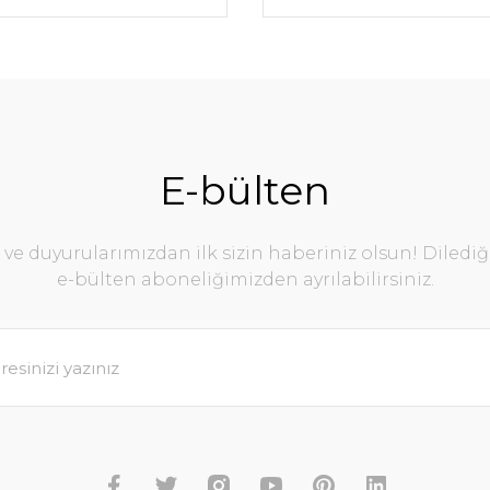
E-bülten
e duyurularımızdan ilk sizin haberiniz olsun! Diledi
e-bülten aboneliğimizden ayrılabilirsiniz.