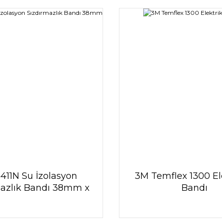
411N Su İzolasyon
3M Temflex 1300 Ele
mazlık Bandı 38mm x
Bandı
5mt