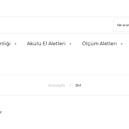
nliği
Akülü El Aletleri
Ölçüm Aletleri
Anasayfa
3M
r