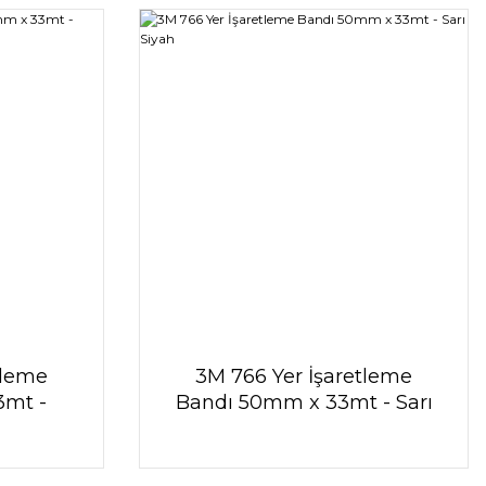
tleme
3M 766 Yer İşaretleme
3mt -
Bandı 50mm x 33mt - Sarı
z
Siyah