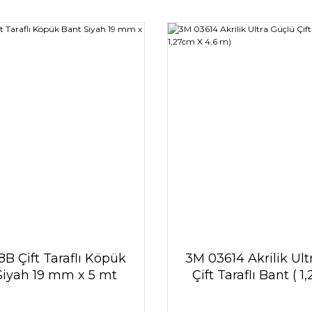
B Çift Taraflı Köpük
3M 03614 Akrilik Ult
Siyah 19 mm x 5 mt
Çift Taraflı Bant ( 
4,6 m)