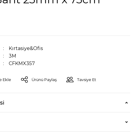
Kırtasiye&Ofis
3M
CFKMX357
Ürünü Paylaş
Tavsiye Et
si