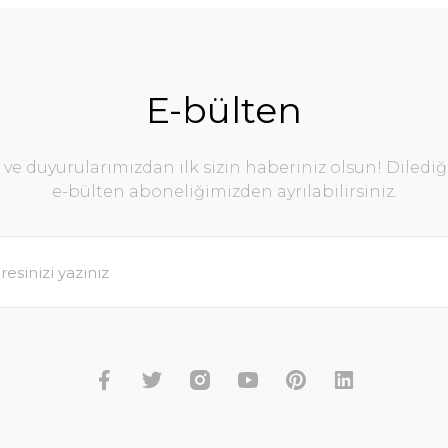
E-bülten
e duyurularımızdan ilk sizin haberiniz olsun! Diledi
e-bülten aboneliğimizden ayrılabilirsiniz.