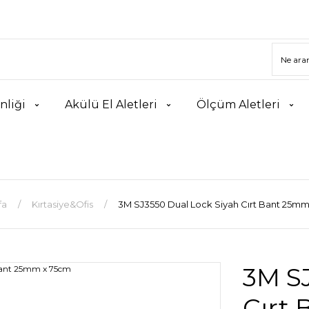
nliği
Akülü El Aletleri
Ölçüm Aletleri
fa
Kırtasiye&Ofis
3M SJ3550 Dual Lock Siyah Cırt Bant 25mm
3M S
Cırt